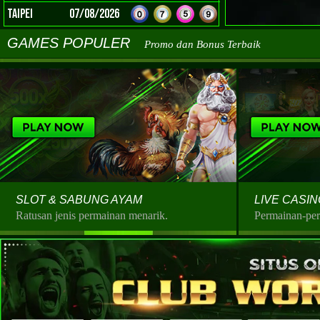
TAIPEI
07/08/2026
GAMES POPULER
Promo dan Bonus Terbaik
SLOT & SABUNG AYAM
LIVE CASI
Ratusan jenis permainan menarik.
Permainan-per