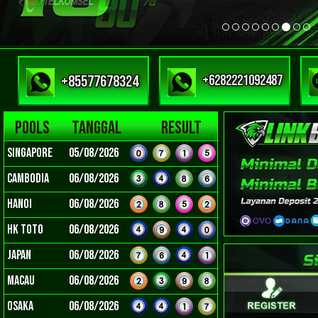
+85577678324
+6282221092487
POOLS
TANGGAL
RESULT
SINGAPORE
05/08/2026
CAMBODIA
06/08/2026
HANOI
06/08/2026
HK TOTO
06/08/2026
JAPAN
06/08/2026
MACAU
06/08/2026
OSAKA
06/08/2026