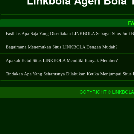
Linkbola Agen Bola T
Terbaik
F
Fasilitas Apa Saja Yang Disediakan LINKBOLA Sebagai Situs Judi 
Selamat datang di LINKBOLA Agen Bola Ter
Pada saat ini LINKBOLA mempunyai jasa bantuan yaitu pelayanan oleh c
hadir dengan berbagai aneka jenis permaina
Bagaimana Menemukan Situs LINKBOLA Dengan Mudah?
dengan gampang. Selanjutnya permainan kartu online terlengkap dan s
judi online terlengkap, populer dan terba
indonesia. Keamanan serta kenyamanan penjudi online selalu diprioritaskan
Untuk hal ini tidak perlu cemas, LINKBOLA sudah bisa ditemukan di mesi
Apakah Betul Situs LINKBOLA Memiliki Banyak Member?
online. Berbagai keuntungan bisa di da
link alternatif yang akan mengarahkanmu untuk mendaftar di situs LINKBO
Ya benar sekali, dengan penyelidikan secara akurat para member yang ter
taruhan secara online. Kita bisa mendapat
Tindakan Apa Yang Seharusnya Dilakukan Ketika Menjumpai Sit
terus bertambah dengan jumlah yang fantastis setiap harinya. Sebab LINK
dalamnya, terdapat banyak pasaran dengan 
Tentunya kami sangat berterima kasih jika Anda ikut bergabung bersama s
Cukup menggunakan 1 user ID saja, kita s
segera persiapkan diri untuk mendaftar disitus tersebut. Karena LINKBOLA
COPYRIGHT © LINKBOLA.
oleh situs parlay terbaik.
Agen bola terpercaya linkbola ini bisa dik
Memiliki banyak fasiltas serta permain